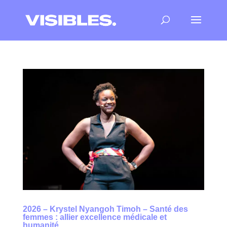
2026 – Krystel Nyangoh Timoh – Santé des
femmes : allier excellence médicale et
humanité