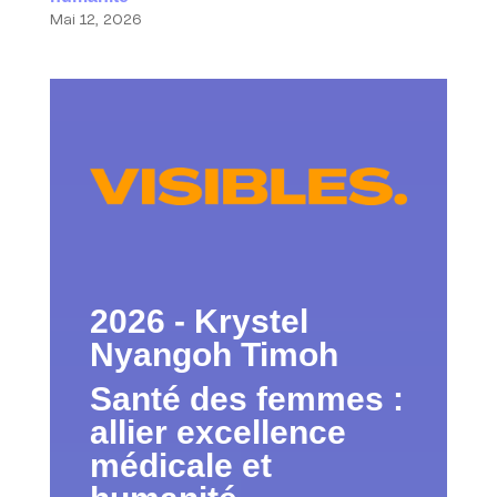
Mai 12, 2026
2026 -
Krystel
Nyangoh Timoh
Santé des femmes :
allier excellence
médicale et