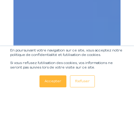
En poursuivant votre navigation sur ce site, vous acceptez notre
politique de confidentialité et l'utilisation de cookies.
Nous utilisons des cookies pour vous garantir la meilleure
Si vous refusez l'utilisation des cookies, vos informations ne
seront pas suivies lors de votre visite sur ce site.
expérience sur notre site web. Si vous continuez à utiliser ce
site, nous supposerons que vous en êtes satisfait.
Accepter
Refuser
OK