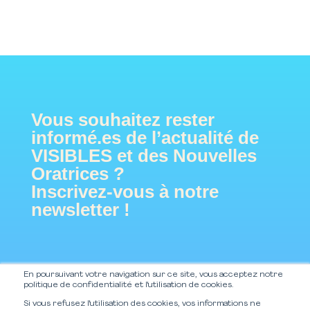
Vous souhaitez rester
informé.es de l’actualité de
VISIBLES
et des Nouvelles
Oratrices ?
Inscrivez-vous à notre
newsletter !
Pour ne manquer aucune informations
En poursuivant votre navigation sur ce site, vous acceptez notre
politique de confidentialité et l'utilisation de cookies.
VISIBLES
sur
et Les Nouvelles
Nous utilisons des cookies pour vous garantir la meilleure
Si vous refusez l'utilisation des cookies, vos informations ne