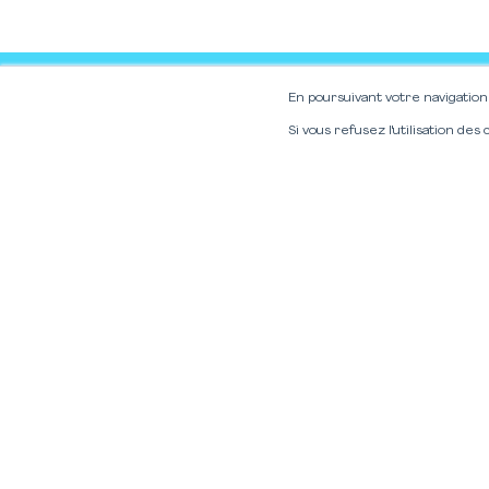
En poursuivant votre navigation 
Si vous refusez l'utilisation des
Vous souhaitez rester inf
?
Nous utilisons des cookies pour vous garantir la meil
Inscrivez-vous à notre new
Pour ne manquer aucune informat
Les Nouvelles Oratrices, pour ê
actions de formation, et pour d
sur les techniques de prise de paro
nous vos coordonnées et nous nous