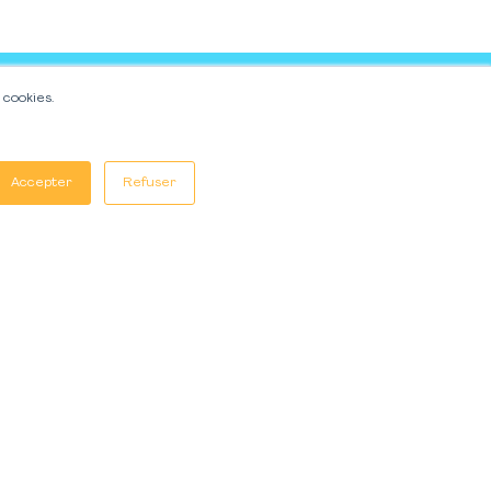
 cookies.
 des Nouvelles Oratrices
Accepter
Refuser
OK
e, nous supposerons que vous en êtes satisfait.