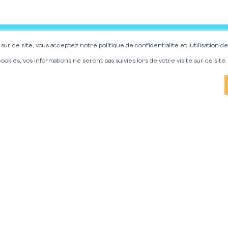
sur ce site, vous acceptez notre politique de confidentialité et l'utilisation de
 cookies, vos informations ne seront pas suivies lors de votre visite sur ce site.
ormé.es de l’actualité de
VISIBLES
et
leure expérience sur notre site web. Si vous continuez à utiliser ce sit
sletter !
VISIBLES
ions sur
et
tre alerté.e sur nos
écouvrir des astuces
le en public, laissez-
 ferons un plaisir de